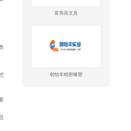
富美高文具
数
创怡丰精密橡塑
把
，
要
息