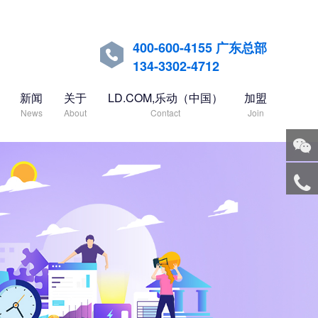
400-600-4155 广东总部

134-3302-4712
新闻
关于
LD.COM,乐动（中国）
加盟
News
About
Contact
Join
关注
微信
服务
热线
回到
顶部