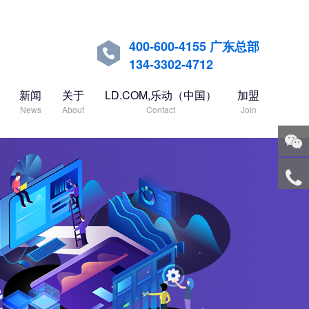
400-600-4155 广东总部

134-3302-4712
新闻
关于
LD.COM,乐动（中国）
加盟
News
About
Contact
Join
关注
微信
服务
热线
回到
顶部