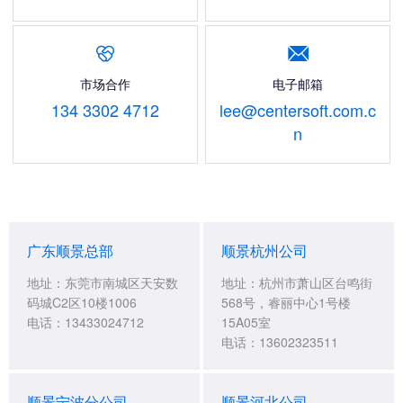


市场合作
电子邮箱
134 3302 4712
lee@centersoft.com.c
n
广东顺景总部
顺景杭州公司
地址：东莞市南城区天安数
地址：杭州市萧山区台鸣街
码城C2区10楼1006
568号，睿丽中心1号楼
电话：13433024712
15A05室
电话：13602323511
顺景宁波分公司
顺景河北公司