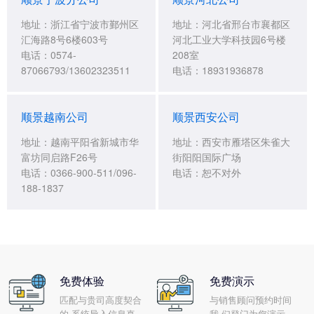
地址：浙江省宁波市鄞州区
地址：河北省邢台市襄都区
汇海路8号6楼603号
河北工业大学科技园6号楼
电话：0574-
208室
87066793/13602323511
电话：18931936878
顺景越南公司
顺景西安公司
地址：越南平阳省新城市华
地址：西安市雁塔区朱雀大
富坊同启路F26号
街阳阳国际广场
电话：0366-900-511/096-
电话：恕不对外
188-1837
免费体验
免费演示
匹配与贵司高度契合
与销售顾问预约时间
的 系统导入信息真
我 们登门为您演示