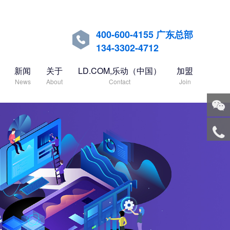
400-600-4155 广东总部

134-3302-4712
新闻
关于
LD.COM,乐动（中国）
加盟
News
About
Contact
Join
关注
微信
服务
热线
回到
顶部