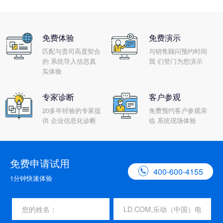
免费体验
免费演示
匹配与贵司高度契合
与销售顾问预约时间
的 系统导入信息真
我 们登门为您演示
实体验
专家诊断
客户参观
20多年经验的专家提
免费预约客户参观亲
供 企业信息化诊断
临 系统现场体验
免费申请试用

400-600-4155
1分钟快速体验