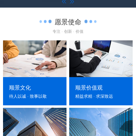


愿景使命
专注 · 创新 · 价值
顺景文化
顺景价值观
待人以诚 · 致事以敬
精益求精 · 求深致远