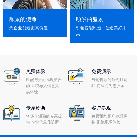
顺景的使命
顺景的愿景
为企业创造更高价值
引领智能制造 · 创造美好未
来
免费体验
免费演示
匹配与贵司高度契合
与销售顾问预约时间
的 系统导入信息真
我 们登门为您演示
实体验
专家诊断
客户参观
20多年经验的专家提
免费预约客户参观亲
供 企业信息化诊断
临 系统现场体验