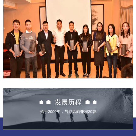

发展历程
始于2000年，与您风雨兼程20载