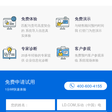
免费体验
免费演示
匹配与贵司高度契合
与销售顾问预约时间
的 系统导入信息真
我 们登门为您演示
实体验
专家诊断
客户参观
20多年经验的专家提
免费预约客户参观亲
供 企业信息化诊断
临 系统现场体验
免费申请试用

400-600-4155
1分钟快速体验