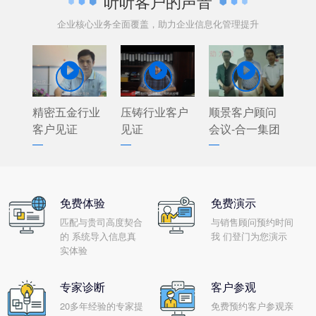
听听客户的声音
企业核心业务全面覆盖，助力企业信息化管理提升



精密五金行业
压铸行业客户
顺景客户顾问
客户见证
见证
会议-合一集团
免费体验
免费演示
匹配与贵司高度契合
与销售顾问预约时间
的 系统导入信息真
我 们登门为您演示
实体验
专家诊断
客户参观
20多年经验的专家提
免费预约客户参观亲