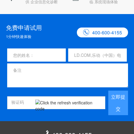
供 企业信息化诊断
临 系统现场体验
免费申请试用

400-600-4155
1分钟快速体验
立即提
交
