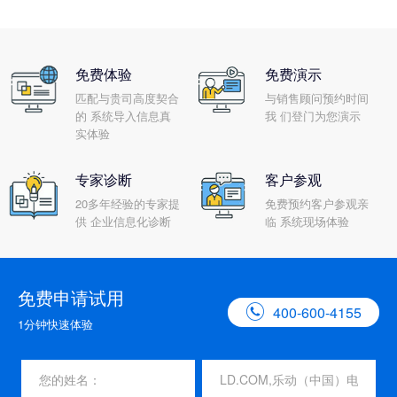
免费体验
免费演示
匹配与贵司高度契合
与销售顾问预约时间
的 系统导入信息真
我 们登门为您演示
实体验
专家诊断
客户参观
20多年经验的专家提
免费预约客户参观亲
供 企业信息化诊断
临 系统现场体验
免费申请试用

400-600-4155
1分钟快速体验