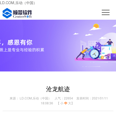
LD.COM,乐动（中国）
沧龙航迹
来源： LD.COM,乐动（中国）
人气：22654
发表时间：2021/01/11
18:08:36
【
小
中
大
】