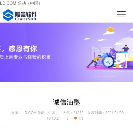
LD.COM,乐动（中国）
诚信油墨
来源： LD.COM,乐动（中国）
人气：21262
发表时间：2021/01/09
18:16:24
【
小
中
大
】