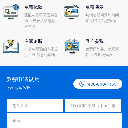
免费体验
免费演示
匹配与贵司高度契合
与销售顾问预约时间
的 系统导入信息真
我 们登门为您演示
实体验
专家诊断
客户参观
20多年经验的专家提
免费预约客户参观亲
供 企业信息化诊断
临 系统现场体验
免费申请试用

400-600-4155
1分钟快速体验