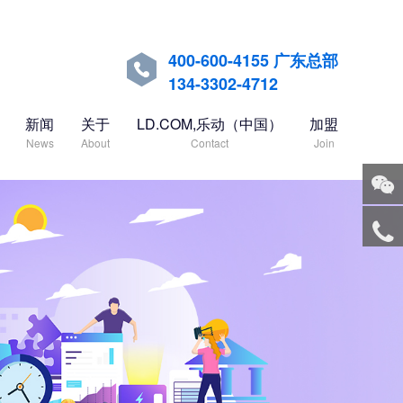
400-600-4155 广东总部

134-3302-4712
新闻
关于
LD.COM,乐动（中国）
加盟
News
About
Contact
Join
关注
微信
服务
热线
回到
顶部